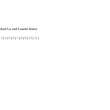
hael Ley und Leander Kaiser
|
3
|
4
|
5
|
6
|
7
|
8
|
9
|
10
|
11
|