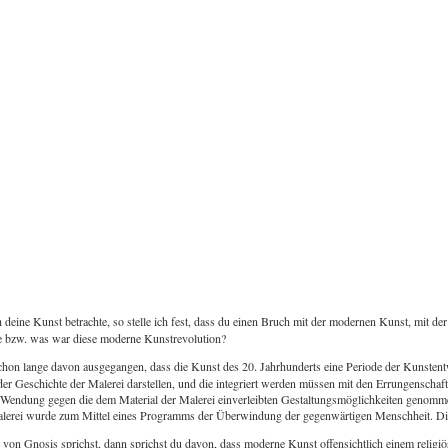
deine Kunst betrachte, so stelle ich fest, dass du einen Bruch mit der modernen Kunst, mit 
 bzw. was war diese moderne Kunstrevolution?
chon lange davon ausgegangen, dass die Kunst des 20. Jahrhunderts eine Periode der Kunstentwi
 der Geschichte der Malerei darstellen, und die integriert werden müssen mit den Errungenschaf
e Wendung gegen die dem Material der Malerei einverleibten Gestaltungsmöglichkeiten genommen,
alerei wurde zum Mittel eines Programms der Überwindung der gegenwärtigen Menschheit. Dies
von Gnosis sprichst, dann sprichst du davon, dass moderne Kunst offensichtlich einem religiöse