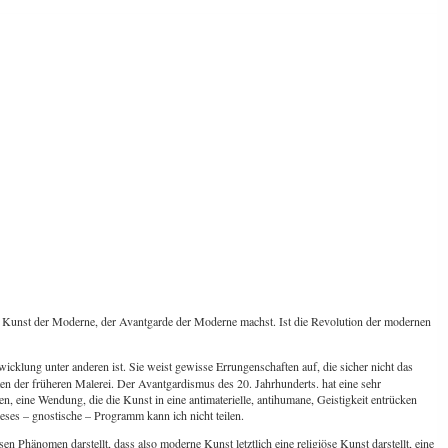
der Kunst der Moderne, der Avantgarde der Moderne machst. Ist die Revolution der modernen
cklung unter anderen ist. Sie weist gewisse Errungenschaften auf, die sicher nicht das
ten der früheren Malerei. Der Avantgardismus des 20. Jahrhunderts. hat eine sehr
 eine Wendung, die die Kunst in eine antimaterielle, antihumane, Geistigkeit entrücken
es – gnostische – Programm kann ich nicht teilen.
n Phänomen darstellt, dass also moderne Kunst letztlich eine religiöse Kunst darstellt, eine