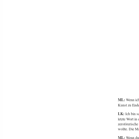
ML:
Wenn ich 
Kunst zu Ende
LK:
Ich bin s
letzte Wort in
zerstörerisch
wollte. Die M
ML:
Wenn du 