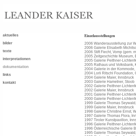
aktuelles
Einzelausstellungen
bilder
2006 Wanderausstellung zur We
2006 Galerie Elisabeth Michits
texte
2006 Stift Fiecht, Vomp (gem. m
2005 Zeitgeschichte Museum, E
interpretationen
2005 Galerie Peithner-Lichtenf
2005 Rathaus und Volksbank, K
dokumentation
2004 Galerie in der Kommode, 
2004 Lorli Ritschl Foundation,
links
2004 Galerie Maier, Innsbruck
2003 Galerie Hametner, Stoob
kontakt
2002 Galerie Peithner-Lichtenf
2002 Galerie Maier, Innsbruck
2001 Galerie Peithner-Lichtenfe
2000 Galerie Peithner-Lichtenf
1999 Galerie Thomas Seywald, 
1999 Galerie Maier, Innsbruck
1998 Galerie Christine Ernst, 
1997 Galerie Thomas Flora, In
1997 Tiroler Kunstpavillon, Inn
1996 Galerie Peithner-Lichtenf
1996 Österreichische Galerie 
1995 Galerie Thomas Seywald,