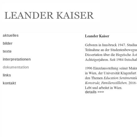
aktuelles
Leander Kaiser
bilder
Geboren in Innsbruck 1947. Studiu
Teilnahme an der Studentenbewegung
texte
Dissertation über die Hegelsche Äs
Achtzigerjahren. Seit 1984 freischaf
interpretationen
dokumentation
1996 Einzelausstellung seiner Male
in Wien, der Universität Klagenfur
links
den Themen
Education Sentimental
Konstrukt, Familienstillleben
. 2016 
kontakt
Lebt und arbeitet in Wien.
details >>>