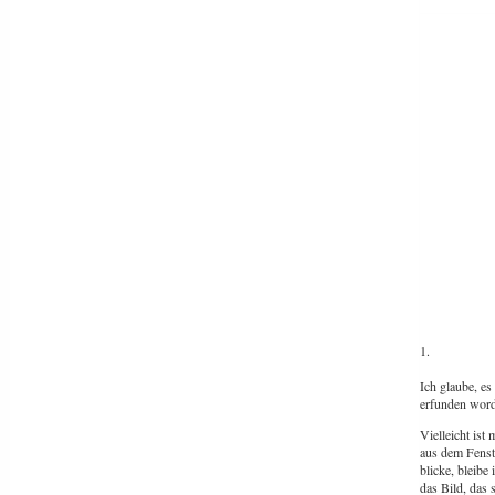
1.
Ich glaube, es
erfunden word
Vielleicht ist
aus dem Fenst
blicke, bleib
das Bild, das 