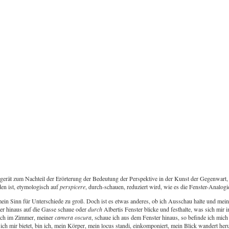
 gerät zum Nachteil der Erörterung der Bedeutung der Perspektive in der Kunst der Gegenwart,
en ist, etymologisch auf
perspicere
, durch-schauen, reduziert wird, wie es die Fenster-Analogie
 mein Sinn für Unterschiede zu groß. Doch ist es etwas anderes, ob ich Ausschau halte und me
er hinaus auf die Gasse schaue oder
durch
Albertis Fenster blicke und festhalte, was sich mi
e ich im Zimmer, meiner
camera oscura
, schaue ich aus dem Fenster hinaus, so befinde ich mich 
sich mir bietet, bin ich, mein Körper, mein locus standi, einkomponiert, mein Blick wandert 