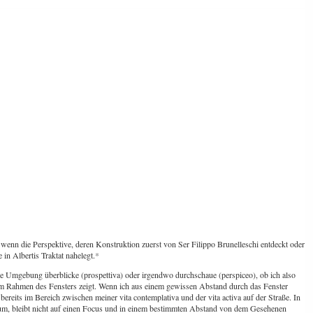
 wenn die Perspektive, deren Konstruktion zuerst von Ser Filippo Brunelleschi entdeckt oder
 in Albertis Traktat nahelegt.
*
ine Umgebung überblicke (prospettiva) oder irgendwo durchschaue (perspiceo), ob ich also
r im Rahmen des Fensters zeigt. Wenn ich aus einem gewissen Abstand durch das Fenster
bereits im Bereich zwischen meiner vita contemplativa und der vita activa auf der Straße. In
herum, bleibt nicht auf einen Focus und in einem bestimmten Abstand von dem Gesehenen