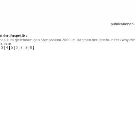
publikationen
t der Perspektive
ches zum gleichnamigen Symposium 2009 im Rahmen der
Innsbrucker Gespräc
r, 2010
|
3
|
4
|
5
|
6
|
7
|
8
|
9
|