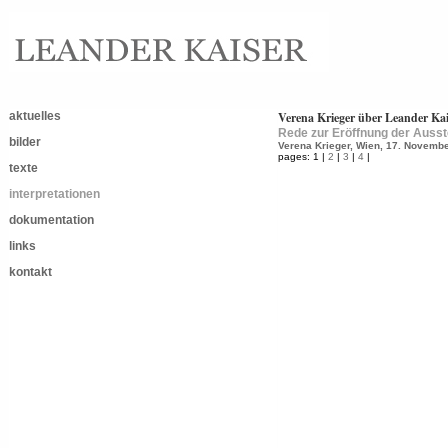
aktuelles
Verena Krieger über Leander Kai
Rede zur Eröffnung der Ausste
bilder
Verena Krieger, Wien, 17. Novemb
pages: 1 |
2
|
3
|
4
|
texte
interpretationen
dokumentation
links
kontakt