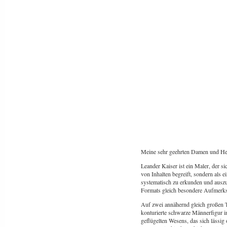
Meine sehr geehrten Damen und He
Leander Kaiser ist ein Maler, der si
von Inhalten begreift, sondern als e
systematisch zu erkunden und auszur
Formats gleich besondere Aufmerksa
Auf zwei annähernd gleich großen Ta
konturierte schwarze Männerfigur in
geflügelten Wesens, das sich lässig