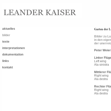
aktuelles
Garten der L
bilder
Bilder zu Lu
in den eige
texte
der unerre
interpretationen
Peter Weier
dokumentation
Linker Flüge
links
Left wing
Ala sinistra
kontakt
Mittlerer Fl
Right wing
Ala destra
Rechter Flü
Right wing
Ala destra