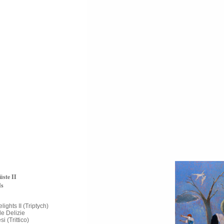
üste II
ds
ights II (Triptych)
le Delizie
i (Trittico)