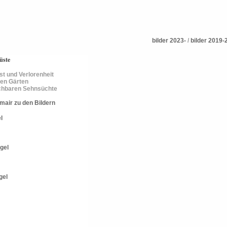
bilder 2023-
/
bilder 2019-
üste
st und Verlorenheit
nen Gärten
ichbaren Sehnsüchte
mair zu den Bildern
l
ügel
gel