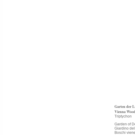
Garten der L
Vienna Woo
Triptychon
Garden of Del
Giardino del
Boschi vienes